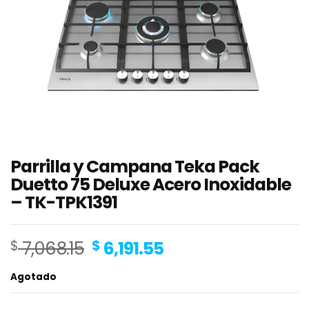
Parrilla y Campana Teka Pack
Duetto 75 Deluxe Acero Inoxidable
– TK-TPK1391
Original
Current
$
7,068.15
$
6,191.55
price
price
Agotado
was:
is:
$ 7,068.15.
$ 6,191.55.