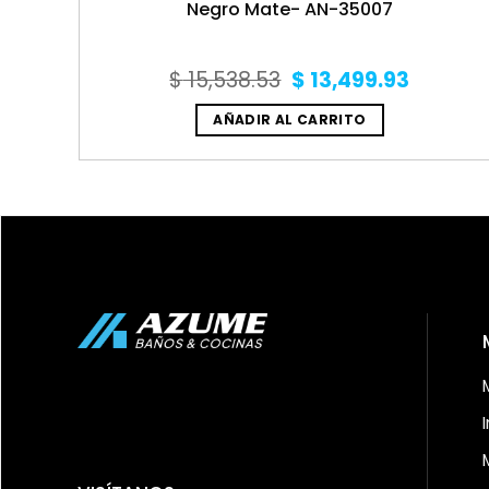
Negro Mate- AN-35007
Original
Curren
$
15,538.53
$
13,499.93
price
price
was:
is:
AÑADIR AL CARRITO
$ 15,538.53.
$ 13,49