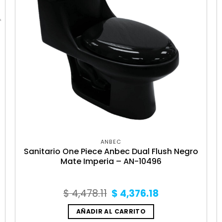
ANBEC
Sanitario One Piece Anbec Dual Flush Negro
Mate Imperia – AN-10496
Original
Current
$
4,478.11
$
4,376.18
price
price
was:
is:
AÑADIR AL CARRITO
$ 4,478.11.
$ 4,376.18.