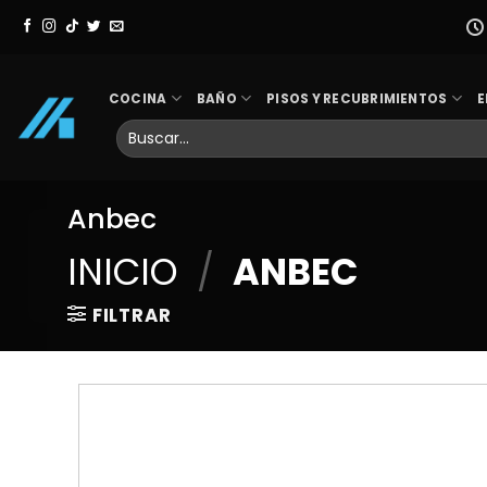
Skip
to
content
COCINA
BAÑO
PISOS Y RECUBRIMIENTOS
E
Buscar
por:
Anbec
INICIO
/
ANBEC
FILTRAR