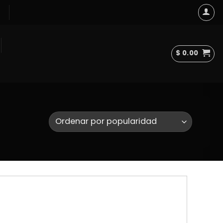
$
0.00