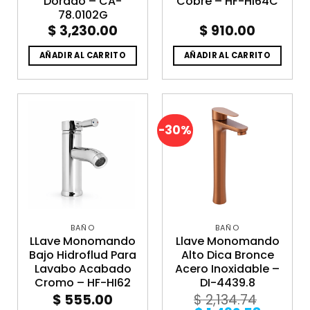
Dorado – CA-
Cobre – HF-HI64C
78.0102G
$
3,230.00
$
910.00
AÑADIR AL CARRITO
AÑADIR AL CARRITO
-30%
BAÑO
BAÑO
LLave Monomando
Llave Monomando
Bajo Hidroflud Para
Alto Dica Bronce
Lavabo Acabado
Acero Inoxidable –
Cromo – HF-HI62
DI-4439.8
$
555.00
$
2,134.74