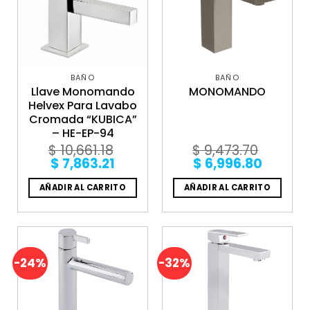
BAÑO
BAÑO
Llave Monomando
MONOMANDO
Helvex Para Lavabo
Cromada “KUBICA”
– HE-EP-94
$
10,661.18
$
9,473.70
Original
Current
Original
Curren
$
7,863.21
$
6,996.80
price
price
price
price
was:
is:
was:
is:
AÑADIR AL CARRITO
AÑADIR AL CARRITO
$ 10,661.18.
$ 7,863.21.
$ 9,473.70.
$ 6,996
-24%
-32%