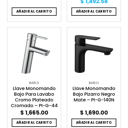
Original
Curren
$
1,492.58
price
price
was:
is:
AÑADIR AL CARRITO
AÑADIR AL CARRITO
$ 2,134.74.
$ 1,492
BAÑO
BAÑO
Llave Monomando
Llave Monomando
Bajo Para Lavabo
Bajo Pizarro Negro
Cromo Plateado
Mate – PI-G-140N
Cromado – PI-G-44
$
1,665.00
$
1,690.00
AÑADIR AL CARRITO
AÑADIR AL CARRITO