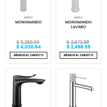
BAÑO
BAÑO
MONOMANDO
MONOMANDO
LAVABO
$
5,269.09
$
3,673.88
Original
Current
Original
Curren
$
4,030.64
$
2,496.59
price
price
price
price
was:
is:
was:
is:
AÑADIR AL CARRITO
AÑADIR AL CARRITO
$ 5,269.09.
$ 4,030.64.
$ 3,673.88.
$ 2,496