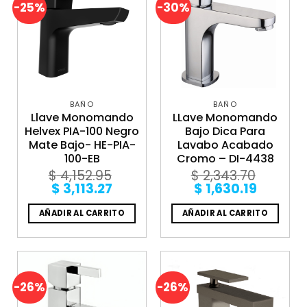
-25%
-30%
BAÑO
BAÑO
Llave Monomando
LLave Monomando
Helvex PIA-100 Negro
Bajo Dica Para
Mate Bajo- HE-PIA-
Lavabo Acabado
100-EB
Cromo – DI-4438
$
4,152.95
$
2,343.70
Original
Current
Original
Curren
$
3,113.27
$
1,630.19
price
price
price
price
was:
is:
was:
is:
AÑADIR AL CARRITO
AÑADIR AL CARRITO
$ 4,152.95.
$ 3,113.27.
$ 2,343.70.
$ 1,630.
-26%
-26%