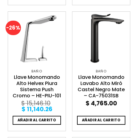
-26%
BAÑO
BAÑO
Llave Monomando
Llave Monomando
Alto Helvex Piura
Lavabo Alto Miró
Sistema Push
Castel Negro Mate
Cromo – HE-PIU-101
– CA-75031SB
$
15,146.10
$
4,765.00
Original
Current
$
11,140.26
price
price
was:
is:
AÑADIR AL CARRITO
AÑADIR AL CARRITO
$ 15,146.10.
$ 11,140.26.