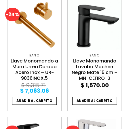
-24%
BAÑO
BAÑO
Llave Monomando a
Llave Monomando
Muro Urrea Dorado
Lavabo Machen
Acero Inox – UR-
Negro Mate 15 cm –
9036INOX.5
MN-CEFIRO-B
$
9,315.71
$
1,570.00
Original
Current
$
7,063.06
price
price
was:
is:
AÑADIR AL CARRITO
AÑADIR AL CARRITO
$ 9,315.71.
$ 7,063.06.