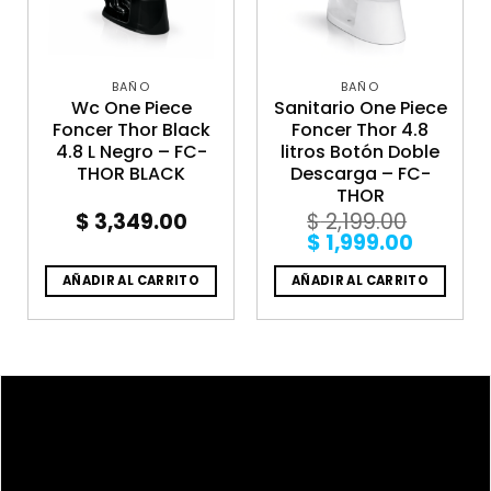
BAÑO
BAÑO
Wc One Piece
Sanitario One Piece
Foncer Thor Black
Foncer Thor 4.8
4.8 L Negro – FC-
litros Botón Doble
THOR BLACK
Descarga – FC-
THOR
$
3,349.00
$
2,199.00
Original
Curren
$
1,999.00
price
price
was:
is:
AÑADIR AL CARRITO
AÑADIR AL CARRITO
$ 2,199.00.
$ 1,999