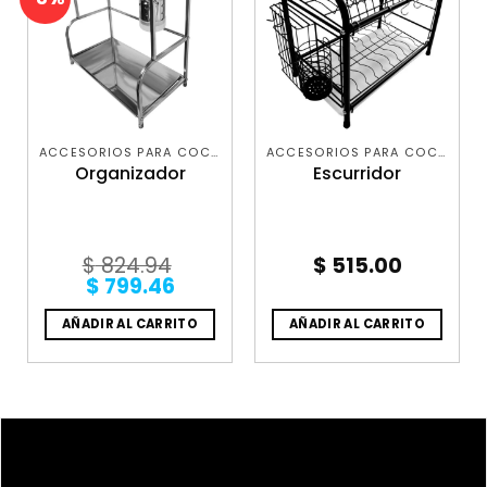
ACCESORIOS PARA COCINA
ACCESORIOS PARA COCINA
Organizador
Escurridor
$
824.94
$
515.00
Original
Current
$
799.46
price
price
was:
is:
AÑADIR AL CARRITO
AÑADIR AL CARRITO
$ 824.94.
$ 799.46.