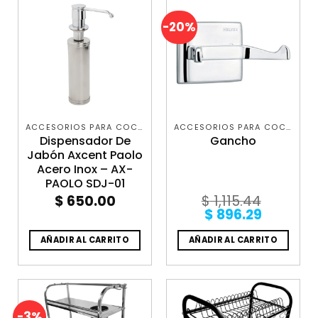
-20%
ACCESORIOS PARA COCINA
ACCESORIOS PARA COCINA
Dispensador De
Gancho
Jabón Axcent Paolo
Acero Inox – AX-
PAOLO SDJ-01
$
650.00
$
1,115.44
Original
Current
$
896.29
price
price
was:
is:
AÑADIR AL CARRITO
AÑADIR AL CARRITO
$ 1,115.44.
$ 896.29
-3%