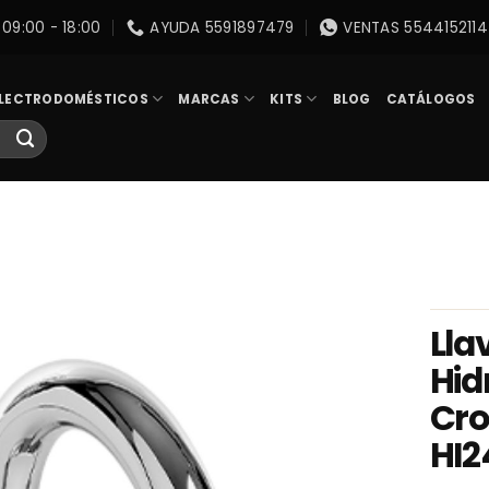
09:00 - 18:00
AYUDA 5591897479
VENTAS 5544152114
LECTRODOMÉSTICOS
MARCAS
KITS
BLOG
CATÁLOGOS
Lla
Hid
Cro
HI2