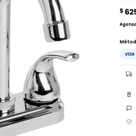
$
62
Agota
Métod