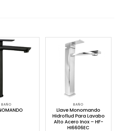
BAÑO
BAÑO
NOMANDO
Llave Monomando
Hidroflud Para Lavabo
Alto Acero Inox – HF-
HI6606EC