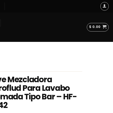
$
0.00
ve Mezcladora
roflud Para Lavabo
mada Tipo Bar – HF-
42