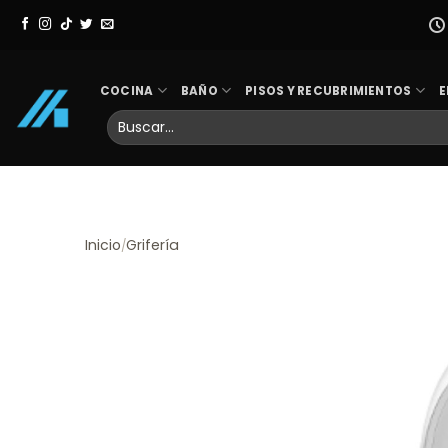
Skip
to
content
COCINA
BAÑO
PISOS Y RECUBRIMIENTOS
E
Buscar
por:
Inicio
Grifería
/