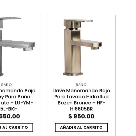
BAÑO
BAÑO
onomando Bajo
Llave Monomando Bajo
ny Para Baño
Para Lavabo Hidroflud
ate – LU-YM-
Bozen Bronce – HF-
15L-BKH
HI6605BR
550.00
$
950.00
R AL CARRITO
AÑADIR AL CARRITO