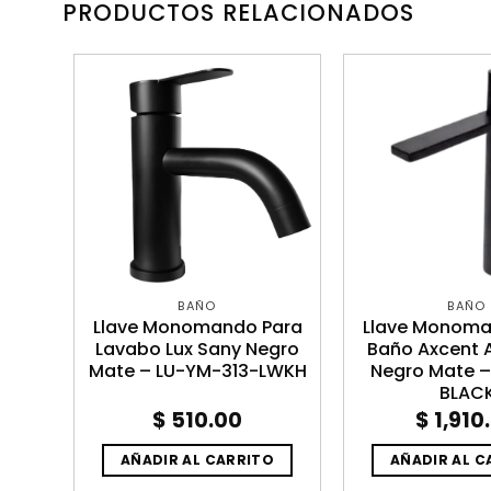
PRODUCTOS RELACIONADOS
BAÑO
BAÑO
lto
Llave Monomando Para
Llave Monoma
lud
Lavabo Lux Sany Negro
Baño Axcent
HF-
Mate – LU-YM-313-LWKH
Negro Mate 
BLAC
$
510.00
$
1,910
O
AÑADIR AL CARRITO
AÑADIR AL C