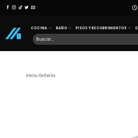
Skip
to
content
COCINA
BAÑO
PISOS Y RECUBRIMIENTOS
E
Buscar
por:
Inicio
Grifería
/