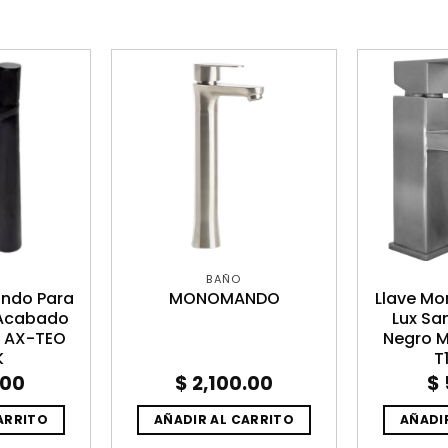
BAÑO
ndo Para
MONOMANDO
Llave M
 Acabado
Lux Sa
– AX-TEO
Negro M
K
T
.00
$
2,100.00
$
ARRITO
AÑADIR AL CARRITO
AÑADI