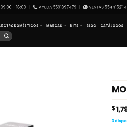
09:00 - 18:00
AYUDA 5591897479
VENTAS 5544152114
LECTRODOMÉSTICOS
MARCAS
KITS
BLOG
CATÁLOGOS
MO
$
1,7
3 dispo