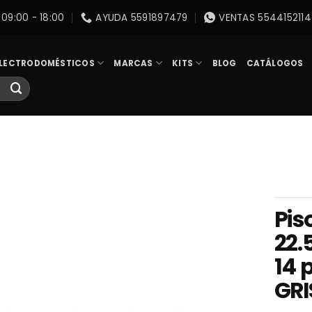
09:00 - 18:00
AYUDA 5591897479
VENTAS 5544152114
LECTRODOMÉSTICOS
MARCAS
KITS
BLOG
CATÁLOGOS
Pis
22.
14 
GRI