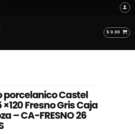
$
0.00
o porcelanico Castel
5 ×120 Fresno Gris Caja
pza – CA-FRESNO 26
S