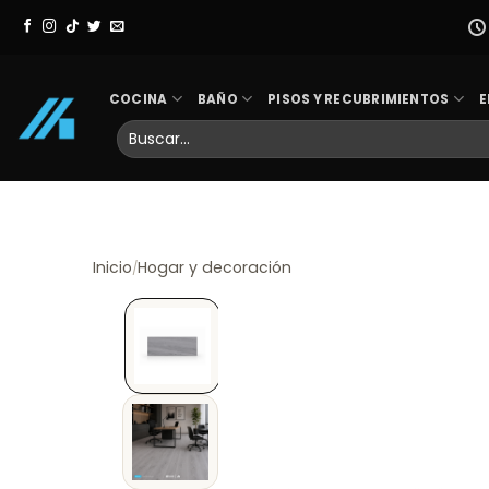
Skip
to
content
COCINA
BAÑO
PISOS Y RECUBRIMIENTOS
E
Buscar
por:
Inicio
Hogar y decoración
/