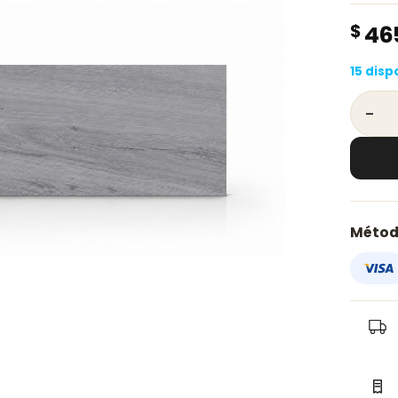
$
46
15 disp
Piso p
Métod