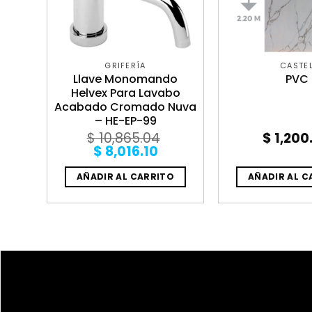
GRIFERÍA
CASTE
stel
Llave Monomando
PVC
a 14
Helvex Para Lavabo
GRIS
Acabado Cromado Nuva
– HE-EP-99
$
10,865.04
$
1,200
Original
Current
$
8,016.10
price
price
was:
is:
O
AÑADIR AL CARRITO
AÑADIR AL C
$ 10,865.04.
$ 8,016.10.