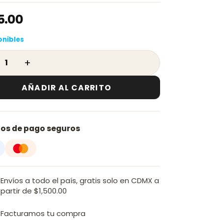
5.00
onibles
orcelanico Castel 22.5 ×120 Fresno Gris Caja 14 pza - C
AÑADIR AL CARRITO
os de pago seguros
Envíos a todo el país, gratis solo en CDMX a
partir de $1,500.00
Facturamos tu compra