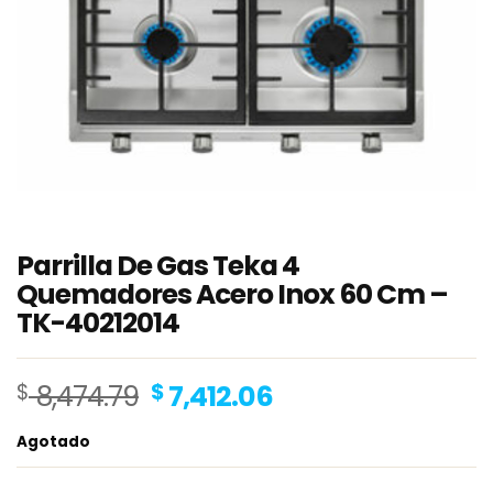
Parrilla De Gas Teka 4
Quemadores Acero Inox 60 Cm –
TK-40212014
Original
Current
$
8,474.79
$
7,412.06
price
price
Agotado
was:
is:
$ 8,474.79.
$ 7,412.06.