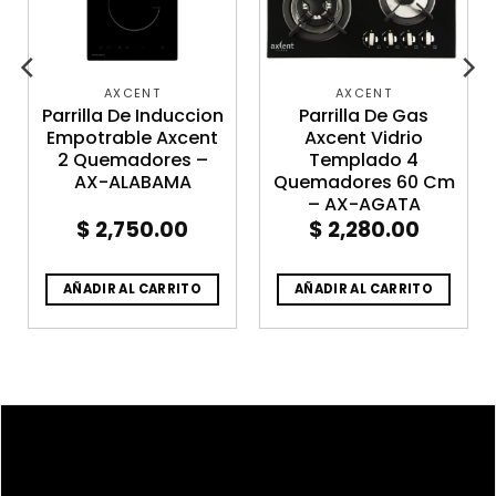
AXCENT
AXCENT
Parrilla De Induccion
Parrilla De Gas
Empotrable Axcent
Axcent Vidrio
2 Quemadores –
Templado 4
AX-ALABAMA
Quemadores 60 Cm
– AX-AGATA
$
2,750.00
$
2,280.00
rent
e
AÑADIR AL CARRITO
AÑADIR AL CARRITO
479.88.