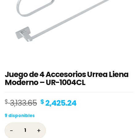
Juego de 4 Accesorios Urrea Liena
Moderno – UR-1004CL
Original
Current
$
3,133.65
$
2,425.24
price
price
9 disponibles
was:
is:
$ 3,133.65.
$ 2,425.24.
Juego de 4 Accesorios Urrea Liena Moderno 