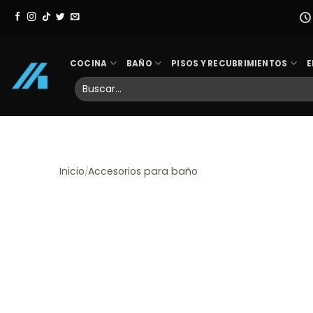
Skip
to
content
COCINA
BAÑO
PISOS Y RECUBRIMIENTOS
E
Buscar
por:
Inicio
Accesorios para baño
/