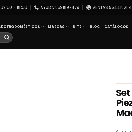
09:00 - 18:00
AYUDA 5591897479
VENTAS 5544152114
LECTRODOMÉSTICOS
MARCAS
KITS
BLOG
CATÁLOGOS
Set
Pie
Mad