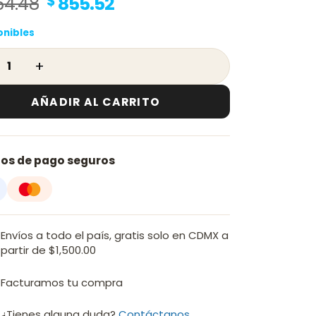
Original
Current
64.48
$
855.52
price
price
onibles
was:
is:
$ 1,064.48.
$ 855.52.
 Baño Quarella 3 Piezas Acabado Cromo y Madera - QD
AÑADIR AL CARRITO
os de pago seguros
Envíos a todo el país, gratis solo en CDMX a
partir de $1,500.00
Facturamos tu compra
¿Tienes alguna duda?
Contáctanos