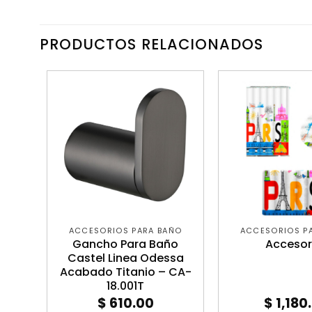
PRODUCTOS RELACIONADOS
ÑO
ACCESORIOS PARA BAÑO
ACCESORIOS P
ios
Gancho Para Baño
Accesor
egro
Castel Linea Odessa
N
Acabado Titanio – CA-
18.001T
$
610.00
$
1,180