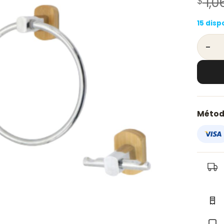
$
1,0
15 disp
Set De
Métod