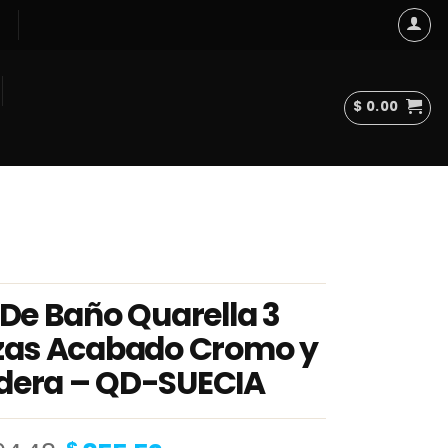
$
0.00
 De Baño Quarella 3
zas Acabado Cromo y
era – QD-SUECIA