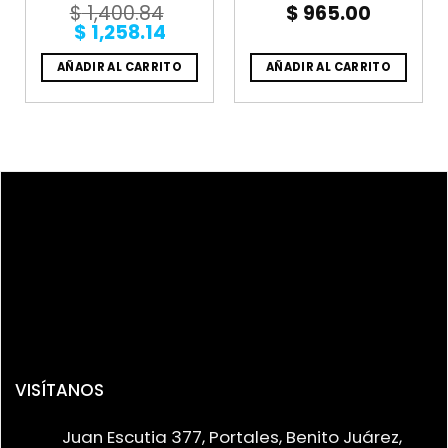
$
1,400.84
$
965.00
Original
Current
$
1,258.14
price
price
was:
is:
AÑADIR AL CARRITO
AÑADIR AL CARRITO
$ 1,400.84.
$ 1,258.14.
VISÍTANOS
Juan Escutia 377, Portales, Benito Juárez,