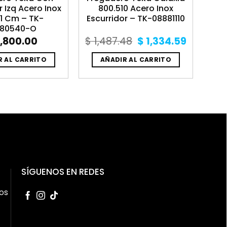
r Izq Acero Inox
800.510 Acero Inox
1 Cm – TK-
Escurridor – TK-08881110
180540-O
Original
Current
,800.00
$
1,487.48
$
1,334.59
price
price
was:
is:
R AL CARRITO
AÑADIR AL CARRITO
$ 1,487.48.
$ 1,334.
SÍGUENOS EN REDES
os