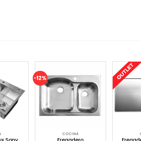
-12%
A
COCINA
ux Sany
Fregadero
Fregad