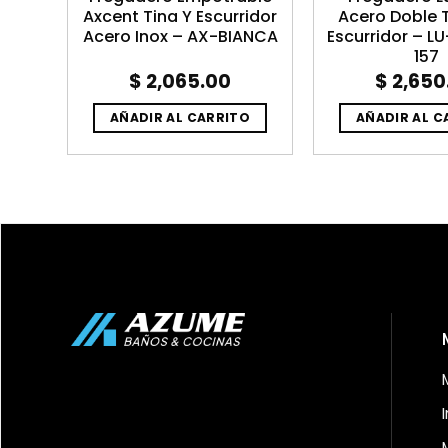
 x 56
Axcent Tina Y Escurridor
Acero Doble 
0
Acero Inox – AX-BIANCA
Escurridor – L
157
al
Current
6.02
$
2,065.00
$
2,650
price
is:
O
AÑADIR AL CARRITO
AÑADIR AL C
8.34.
$ 1,146.02.