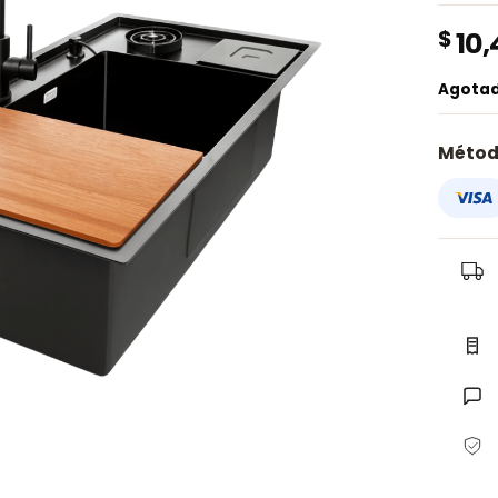
$
10,
Agota
Métod