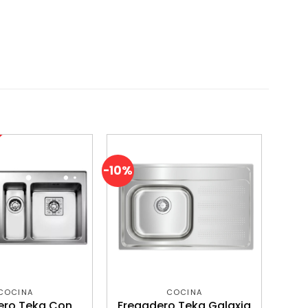
-10%
COCINA
COCINA
ero Teka Con
Fregadero Teka Galaxia