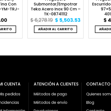
Tina Con
Submontar/Empotrar
Escurrido
U-YM-TRJ-
Teka Acero Inox 90 Cm –
97×5
TK-08741112
40
Original
Current
.00
$
6,278.19
$
5,503.53
$
4
price
price
was:
is:
ARRITO
AÑADIR AL CARRITO
AÑADI
$ 6,278.19.
$ 5,503.53.
MI CUENTA
ATENCIÓN A CLIENTES
CONTACTO
Mis pedidos
Métodos de pago
Quienes som
Incidencias
Métodos de envío
Blog
Mi información
Devoluciones
Contacto