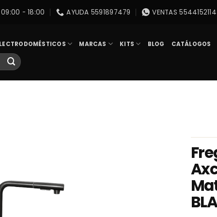
09:00 - 18:00
AYUDA 5591897479
VENTAS 5544152114
LECTRODOMÉSTICOS
MARCAS
KITS
BLOG
CATÁLOGOS
Fre
Axc
Mat
BL