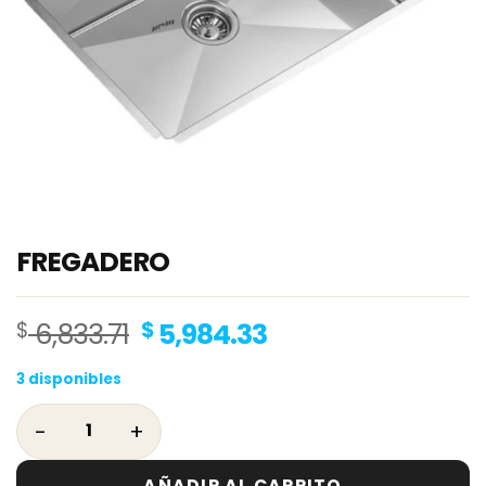
FREGADERO
Original
Current
$
6,833.71
$
5,984.33
price
price
3 disponibles
was:
is:
$ 6,833.71.
$ 5,984.33.
FREGADERO cantidad
AÑADIR AL CARRITO