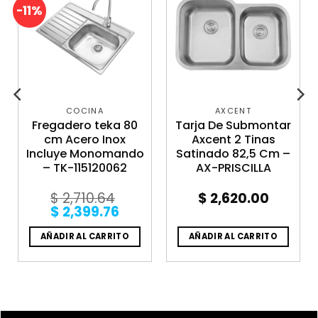
-11%
COCINA
AXCENT
Fregadero teka 80
Tarja De Submontar
cm Acero Inox
Axcent 2 Tinas
Incluye Monomando
Satinado 82,5 Cm –
– TK-115120062
AX-PRISCILLA
$
2,710.64
$
2,620.00
Original
Current
$
2,399.76
price
price
was:
is:
AÑADIR AL CARRITO
AÑADIR AL CARRITO
$ 2,710.64.
$ 2,399.76.