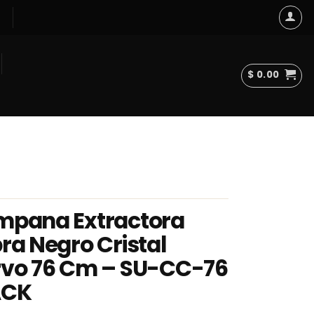
$
0.00
pana Extractora
ra Negro Cristal
vo 76 Cm – SU-CC-76
ACK