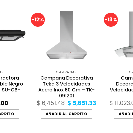
-12%
-13%
AS
CAMPANAS
C
ractora
Campana Decorativa
Cam
ble Negro
Teka 3 Velocidades
Decora
– SU-CB-
Acero Inox 60 Cm – TK-
Velocida
091201
Original
Current
.00
$
6,451.48
$
5,651.33
$
11,023.
price
price
was:
is:
ARRITO
AÑADIR AL CARRITO
AÑADI
$ 6,451.48.
$ 5,651.33.