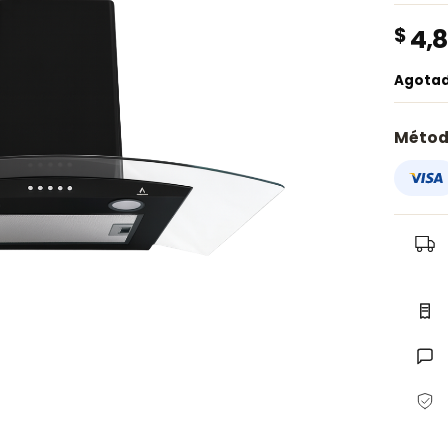
$
4,8
Agota
Métod