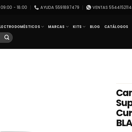
09:00 - 18:00
AYUDA 5591897479
VENTAS 5544152114
LECTRODOMÉSTICOS
MARCAS
KITS
BLOG
CATÁLOGOS
Cam
Sup
Cur
BL