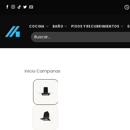
Skip
to
content
COCINA
BAÑO
PISOS Y RECUBRIMIENTOS
E
Buscar
por:
Inicio
Campanas
/