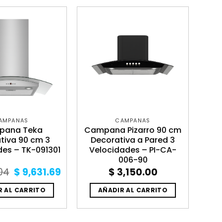
AMPANAS
CAMPANAS
pana Teka
Campana Pizarro 90 cm
tiva 90 cm 3
Decorativa a Pared 3
des – TK-091301
Velocidades – PI-CA-
006-90
Original
Current
04
$
9,631.69
$
3,150.00
price
price
was:
is:
R AL CARRITO
AÑADIR AL CARRITO
$ 11,023.04.
$ 9,631.69.