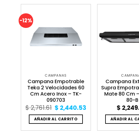
-12%
CAMPANAS
CAMPAN
a De
Campana Empotrable
Campana Ext
cero
Teka 2 Velocidades 60
Supra Empotra
MO
Cm Acero Inox – TK-
Mate 80 Cm 
090703
80-B
Original
Current
$
2,761.61
$
2,440.53
$
2,249
price
price
was:
is:
O
AÑADIR AL CARRITO
AÑADIR AL C
$ 2,761.61.
$ 2,440.53.