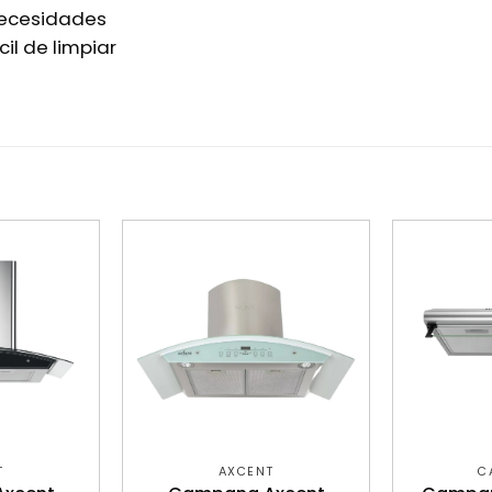
 necesidades
cil de limpiar
T
AXCENT
C