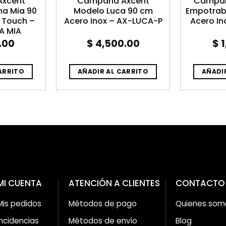
xcent
Campana Axcent
Campan
a Mia 90
Modelo Luca 90 cm
Empotrab
 Touch –
Acero inox – AX-LUCA-P
Acero In
 MIA
.00
$
4,500.00
$
1
ARRITO
AÑADIR AL CARRITO
AÑADI
MI CUENTA
ATENCIÓN A CLIENTES
CONTACTO
Mis pedidos
Métodos de pago
Quienes som
Incidencias
Métodos de envío
Blog