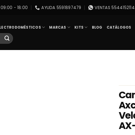
09:00 - 18:00
AYUDA 5591897479
VENTAS 5544152114
LECTRODOMÉSTICOS
MARCAS
KITS
BLOG
CATÁLOGOS
Cam
Axc
Vel
AX