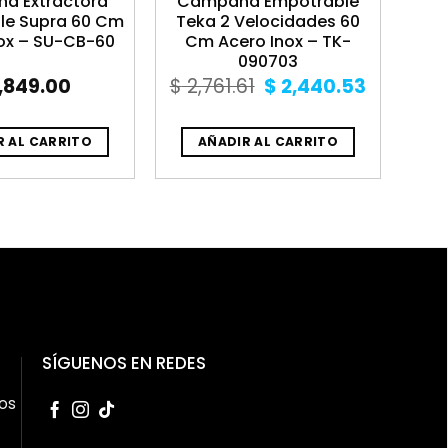
a Extractora
Campana Empotrable
le Supra 60 Cm
Teka 2 Velocidades 60
ox – SU-CB-60
Cm Acero Inox – TK-
090703
Original
Current
,849.00
$
2,761.61
$
2,440.53
price
price
was:
is:
$ 2,761.61.
$ 2,440.
R AL CARRITO
AÑADIR AL CARRITO
SÍGUENOS EN REDES
os