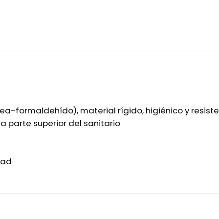
rea-formaldehído), material rígido, higiénico y resi
la parte superior del sanitario
dad