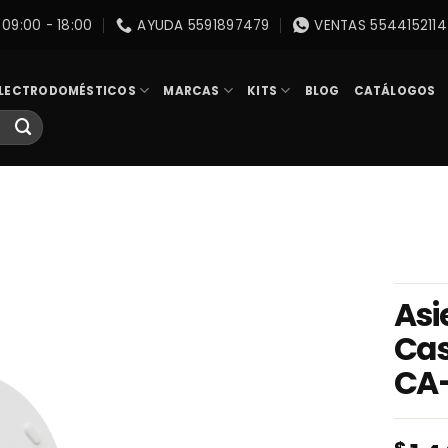
09:00 - 18:00
AYUDA 5591897479
VENTAS 5544152114
LECTRODOMÉSTICOS
MARCAS
KITS
BLOG
CATÁLOGOS
Asi
Cas
CA