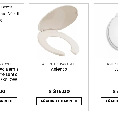
ARA WC
ASIENTOS PARA WC
ASIEN
 Wc Bemis
Asiento
A
re Lento
1473SLOW
00
$
315.00
$
ARRITO
AÑADIR AL CARRITO
AÑADI