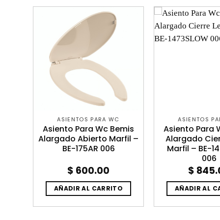
ASIENTOS PARA WC
ASIENTOS P
Asiento Para Wc Bemis
Asiento Para
Alargado Abierto Marfil –
Alargado Cier
BE-175AR 006
Marfil – BE-
006
$
600.00
$
845.
O
AÑADIR AL CARRITO
AÑADIR AL C