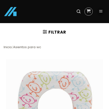
Skip
to
content
FILTRAR
Inicio
Asientos para wc
/