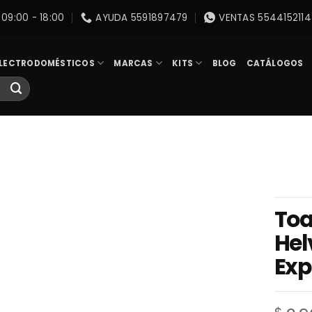
09:00 - 18:00
AYUDA 5591897479
VENTAS 5544152114
LECTRODOMÉSTICOS
MARCAS
KITS
BLOG
CATÁLOGOS
Toa
Hel
Exp