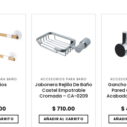
ARA BAÑO
ACCESORIOS PARA BAÑO
ACCESOR
ios
Jabonera Rejilla De Baño
Gancho 
Castel Empotrable
Pared 
Cromada – CA-0209
Acabado
00
$
710.00
$
ARRITO
AÑADIR AL CARRITO
AÑADI