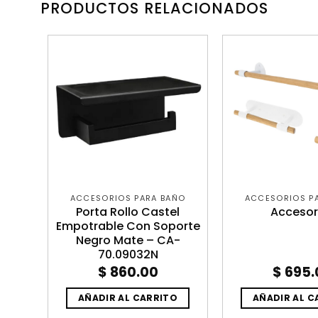
PRODUCTOS RELACIONADOS
ÑO
ACCESORIOS PARA BAÑO
ACCESORIOS P
ios
Porta Rollo Castel
Accesor
egro
Empotrable Con Soporte
N
Negro Mate – CA-
70.09032N
$
860.00
$
695.
O
AÑADIR AL CARRITO
AÑADIR AL C