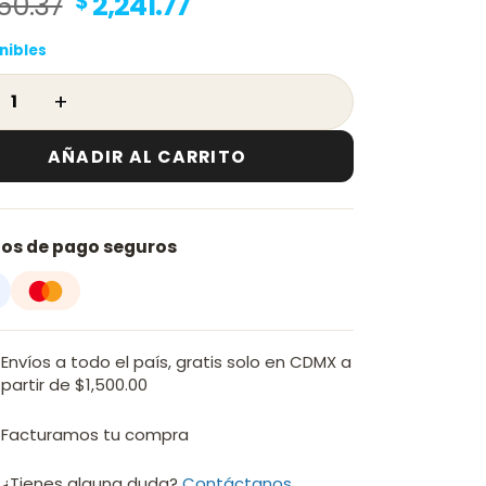
Original
Current
60.37
$
2,241.77
price
price
nibles
was:
is:
$ 2,960.37.
$ 2,241.77.
ro De Barra Largo Helvex Acabado Cromo Explora - HE-
AÑADIR AL CARRITO
os de pago seguros
Envíos a todo el país, gratis solo en CDMX a
partir de $1,500.00
Facturamos tu compra
¿Tienes alguna duda?
Contáctanos