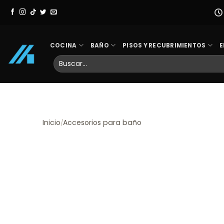
Skip
to
content
COCINA
BAÑO
PISOS Y RECUBRIMIENTOS
E
Buscar
por:
Inicio
Accesorios para baño
/