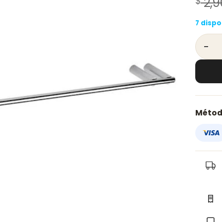
$
2,9
7 dispo
Toalle
Métod