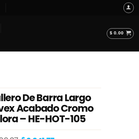
$
0.00
llero De Barra Largo
vex Acabado Cromo
lora – HE-HOT-105