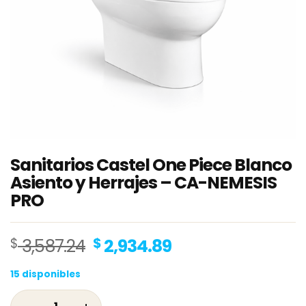
Sanitarios Castel One Piece Blanco
Asiento y Herrajes – CA-NEMESIS
PRO
Original
Current
$
3,587.24
$
2,934.89
price
price
15 disponibles
was:
is:
$ 3,587.24.
$ 2,934.89.
Sanitarios Castel One Piece Blanco Asiento 