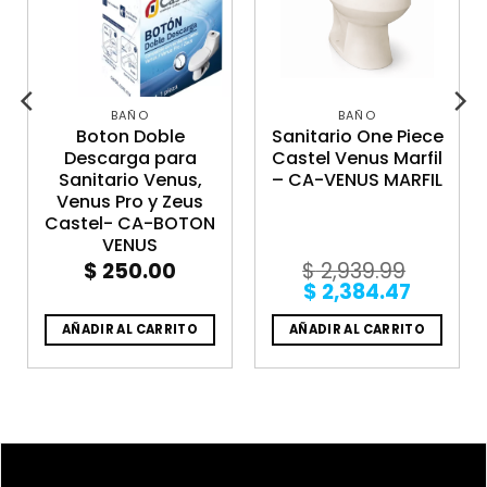
BAÑO
BAÑO
Boton Doble
Sanitario One Piece
Descarga para
Castel Venus Marfil
Sanitario Venus,
– CA-VENUS MARFIL
Venus Pro y Zeus
Castel- CA-BOTON
VENUS
$
250.00
$
2,939.99
ent
Original
Curren
$
2,384.47
e
price
price
was:
is:
AÑADIR AL CARRITO
AÑADIR AL CARRITO
73.01.
$ 2,939.99.
$ 2,384