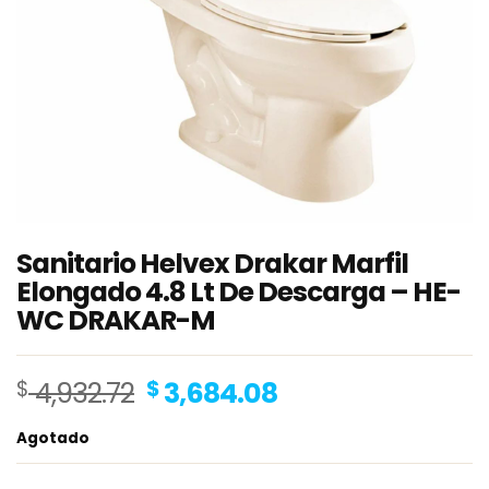
Sanitario Helvex Drakar Marfil
Elongado 4.8 Lt De Descarga – HE-
WC DRAKAR-M
Original
Current
$
4,932.72
$
3,684.08
price
price
Agotado
was:
is:
$ 4,932.72.
$ 3,684.08.