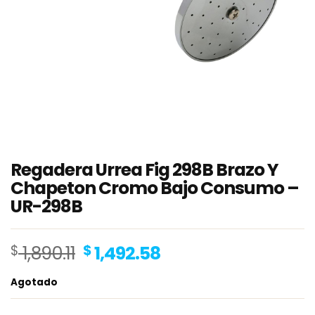
Regadera Urrea Fig 298B Brazo Y
Chapeton Cromo Bajo Consumo –
UR-298B
Original
Current
$
1,890.11
$
1,492.58
price
price
Agotado
was:
is:
$ 1,890.11.
$ 1,492.58.