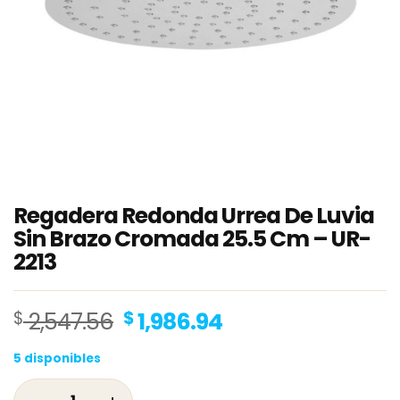
Regadera Redonda Urrea De Luvia
Sin Brazo Cromada 25.5 Cm – UR-
2213
Original
Current
$
2,547.56
$
1,986.94
price
price
5 disponibles
was:
is:
$ 2,547.56.
$ 1,986.94.
Regadera Redonda Urrea De Luvia Sin Brazo 