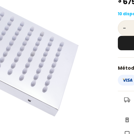
$
67
10 disp
Regade
Métod