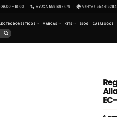
09:00 - 18:00
AYUDA 5591897479
VENTAS 5544152114
LECTRODOMÉSTICOS
MARCAS
KITS
BLOG
CATÁLOGOS
Reg
All
EC-