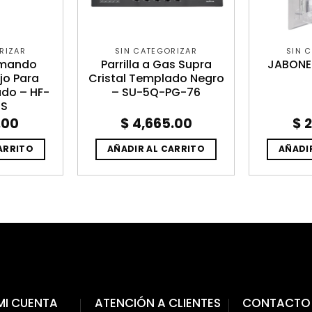
RIZAR
SIN CATEGORIZAR
SIN 
omando
Parrilla a Gas Supra
JABONE
jo Para
Cristal Templado Negro
ado – HF-
– SU-5Q-PG-76
SS
.00
$
4,665.00
$
2
ARRITO
AÑADIR AL CARRITO
AÑADI
MI CUENTA
ATENCIÓN A CLIENTES
CONTACTO