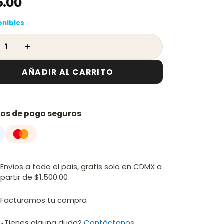
5.00
onibles
ra Cuadrada Allapsa Cromo 20 cm - EC-RTA2110C can
AÑADIR AL CARRITO
os de pago seguros
Envíos a todo el país, gratis solo en CDMX a
partir de $1,500.00
Facturamos tu compra
¿Tienes alguna duda?
Contáctanos