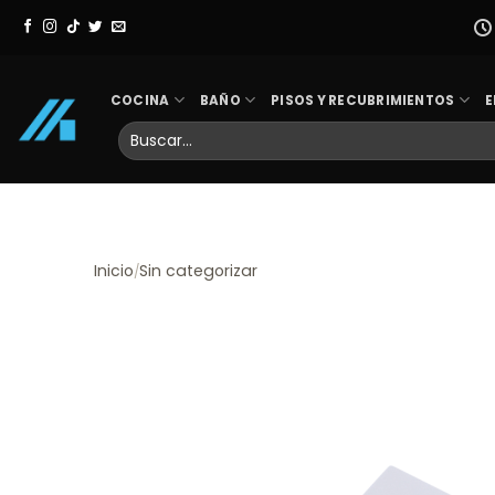
Skip
to
content
COCINA
BAÑO
PISOS Y RECUBRIMIENTOS
E
Buscar
por:
Inicio
Sin categorizar
/