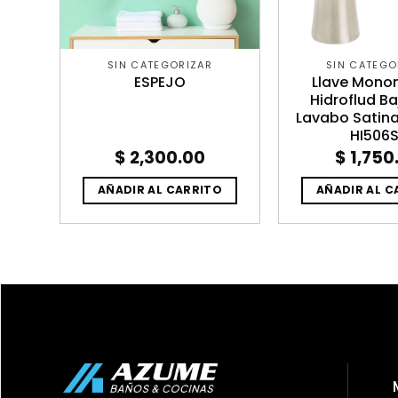
SIN CATEGORIZAR
SIN CATEGO
ella
ESPEJO
Llave Mon
 Con
Hidroflud Ba
IMOR
Lavabo Satin
HI506
$
2,300.00
$
1,750
O
AÑADIR AL CARRITO
AÑADIR AL C