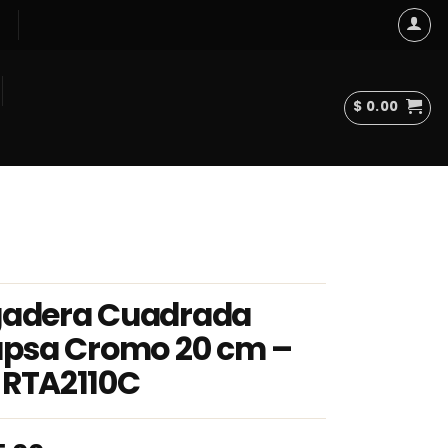
$
0.00
adera Cuadrada
apsa Cromo 20 cm –
RTA2110C