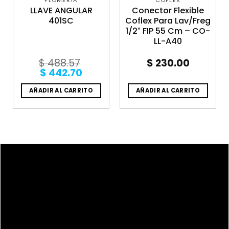
PLOMERÍA
COFLEX
LLAVE ANGULAR
Conector Flexible
401SC
Coflex Para Lav/Freg
1/2″ FIP 55 Cm – CO-
LL-A40
$
488.57
$
230.00
Original
Current
$
442.70
price
price
was:
is:
AÑADIR AL CARRITO
AÑADIR AL CARRITO
$ 488.57.
$ 442.70.