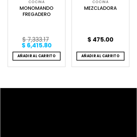
COCINA
COCINA
MONOMANDO
MEZCLADORA
FREGADERO
$
7,333.17
$
475.00
Original
Current
$
6,415.80
price
price
was:
is:
AÑADIR AL CARRITO
AÑADIR AL CARRITO
$ 7,333.17.
$ 6,415.80.