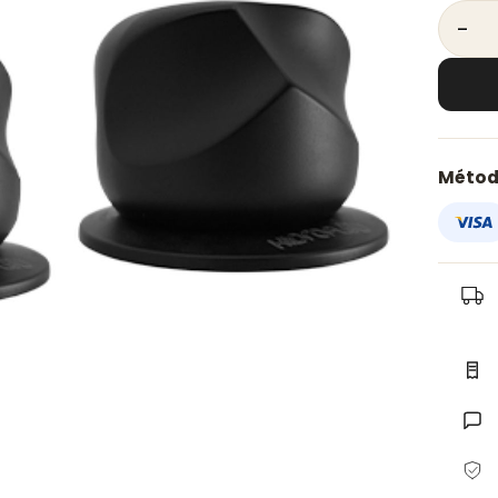
MANER
Métod