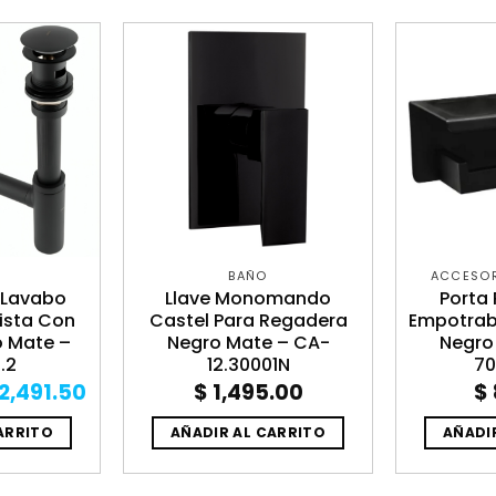
BAÑO
ACCESOR
 Lavabo
Llave Monomando
Porta 
ista Con
Castel Para Regadera
Empotrab
o Mate –
Negro Mate – CA-
Negro
.2
12.30001N
70
iginal
Current
2,491.50
$
1,495.00
$
ice
price
as:
is:
ARRITO
AÑADIR AL CARRITO
AÑADI
3,220.29.
$ 2,491.50.