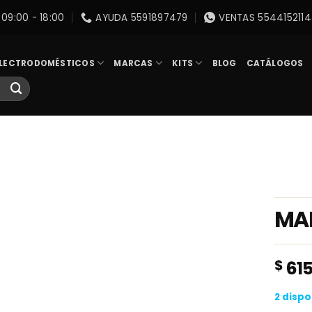
09:00 - 18:00
AYUDA 5591897479
VENTAS 5544152114
LECTRODOMÉSTICOS
MARCAS
KITS
BLOG
CATÁLOGOS
MA
$
615
2 dispo