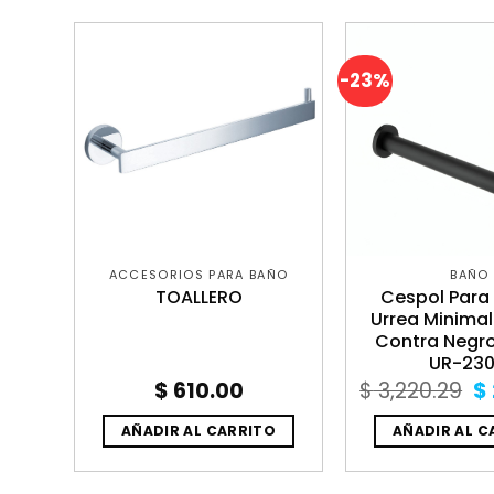
-23%
ÑO
ACCESORIOS PARA BAÑO
BAÑO
RA
TOALLERO
Cespol Para
Urrea Minimal
Contra Negr
UR-230
Or
$
610.00
$
3,220.29
$
pr
w
O
AÑADIR AL CARRITO
AÑADIR AL C
$ 