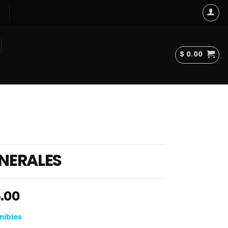
$
0.00
NERALES
.00
nibles