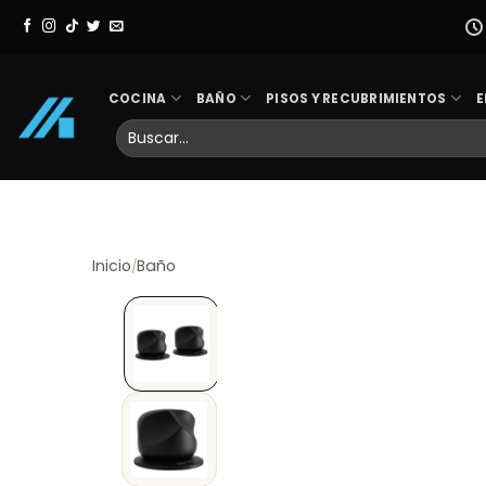
Skip
to
content
COCINA
BAÑO
PISOS Y RECUBRIMIENTOS
E
Buscar
por:
Inicio
Baño
/