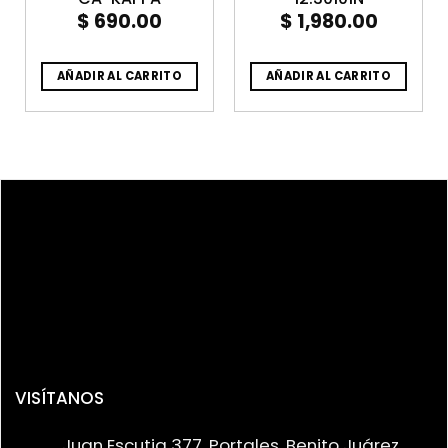
$
690.00
$
1,980.00
rent
ce
AÑADIR AL CARRITO
AÑADIR AL CARRITO
6,435.52.
VISÍTANOS
Juan Escutia 377, Portales, Benito Juárez,