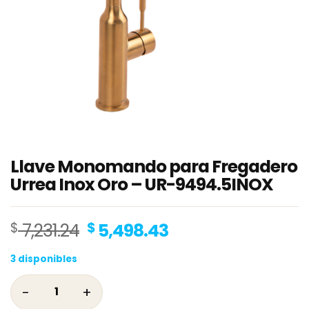
Llave Monomando para Fregadero
Urrea Inox Oro – UR-9494.5INOX
Original
Current
$
7,231.24
$
5,498.43
price
price
3 disponibles
was:
is:
$ 7,231.24.
$ 5,498.43.
Llave Monomando para Fregadero Urrea Inox