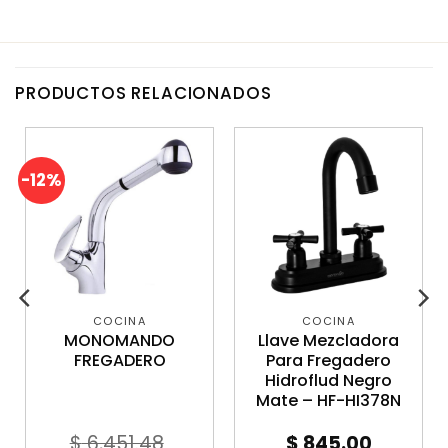
PRODUCTOS RELACIONADOS
-12%
COCINA
COCINA
MONOMANDO
Llave Mezcladora
FREGADERO
Para Fregadero
Hidroflud Negro
Mate – HF-HI378N
$
6,451.48
$
845.00