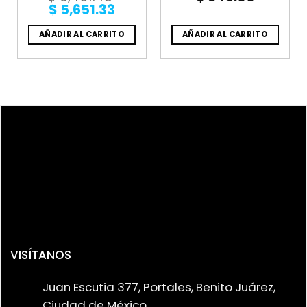
Original
Current
$
5,651.33
price
price
was:
is:
AÑADIR AL CARRITO
AÑADIR AL CARRITO
$ 6,451.48.
$ 5,651.33.
VISÍTANOS
Juan Escutia 377, Portales, Benito Juárez,
Ciudad de México