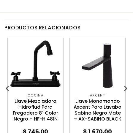
PRODUCTOS RELACIONADOS
COCINA
AXCENT
Llave Mezcladora
Llave Monomando
Hidroflud Para
Axcent Para Lavabo
Fregadero 8″ Color
Sabino Negro Mate
Negro – HF-HI481N
– AX-SABINO BLACK
$
745.00
$
1,670.00