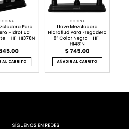
COCINA
COCINA
ezcladora Para
Llave Mezcladora
ero Hidroflud
Hidroflud Para Fregadero
te – HF-HI378N
8″ Color Negro – HF-
HI481N
845.00
$
745.00
R AL CARRITO
AÑADIR AL CARRITO
SÍGUENOS EN REDES