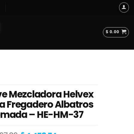
$
0.00
ve Mezcladora Helvex
a Fregadero Albatros
omada – HE-HM-37