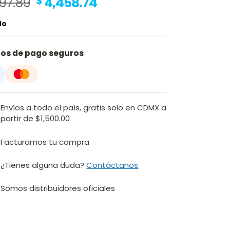
Original
Current
97.89
$
4,458.74
price
price
do
was:
is:
$ 5,997.89.
$ 4,458.74.
os de pago seguros
Envíos a todo el país, gratis solo en CDMX a
partir de $1,500.00
Facturamos tu compra
¿Tienes alguna duda?
Contáctanos
Somos distribuidores oficiales