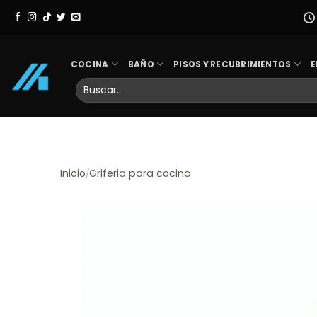
Skip
to
content
COCINA
BAÑO
PISOS Y RECUBRIMIENTOS
E
Buscar
por:
Inicio
Griferia para cocina
/