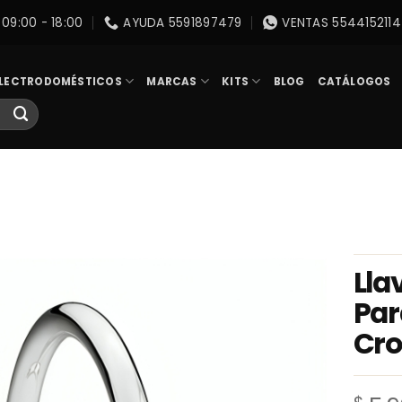
09:00 - 18:00
AYUDA 5591897479
VENTAS 5544152114
LECTRODOMÉSTICOS
MARCAS
KITS
BLOG
CATÁLOGOS
Lla
Par
Cr