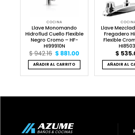
COCINA
COCIN
ara
Llave Monomando
Llave Mezclad
romo
Hidroflud Cuello Flexible
Fregadero Hi
318CL
Negro Cromo – HF-
Flexible Cro
HI99910N
HI850
al
Current
Original
Current
6.28
$
942.16
$
881.00
$
535.
price
price
price
is:
was:
is:
O
AÑADIR AL CARRITO
AÑADIR AL C
3.35.
$ 2,216.28.
$ 942.16.
$ 881.00.