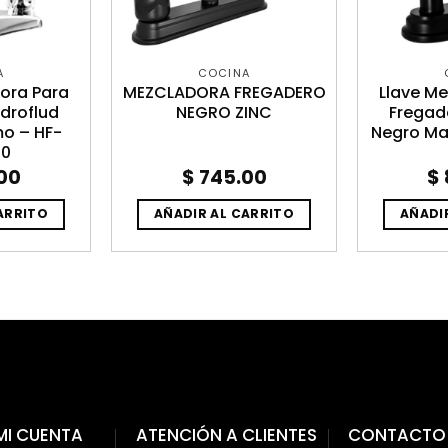
A
COCINA
ora Para
MEZCLADORA FREGADERO
Llave M
droflud
NEGRO ZINC
Fregad
mo – HF-
Negro Ma
30
00
$
745.00
$
ARRITO
AÑADIR AL CARRITO
AÑADI
MI CUENTA
ATENCIÓN A CLIENTES
CONTACTO