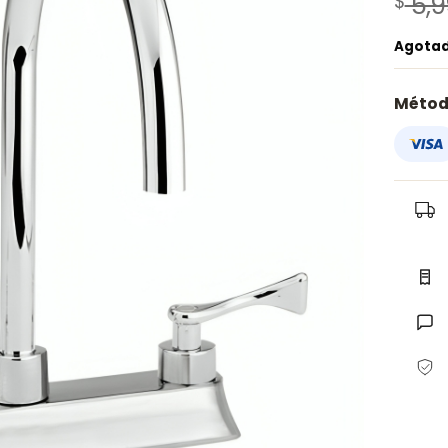
$
5,9
Agota
Métod