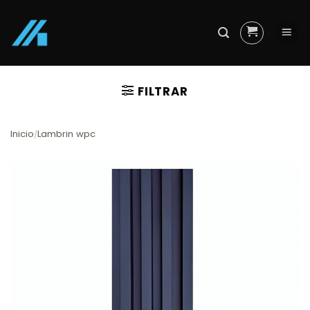
Skip
to
content
FILTRAR
Inicio
Lambrin wpc
/