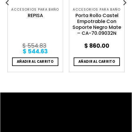
ACCESORIOS PARA BAÑO
ACCESORIOS PARA BAÑO
REPISA
Porta Rollo Castel
Empotrable Con
Soporte Negro Mate
– CA-70.09032N
$
554.83
$
860.00
Original
Current
$
544.63
price
price
was:
is:
AÑADIR AL CARRITO
AÑADIR AL CARRITO
$ 554.83.
$ 544.63.