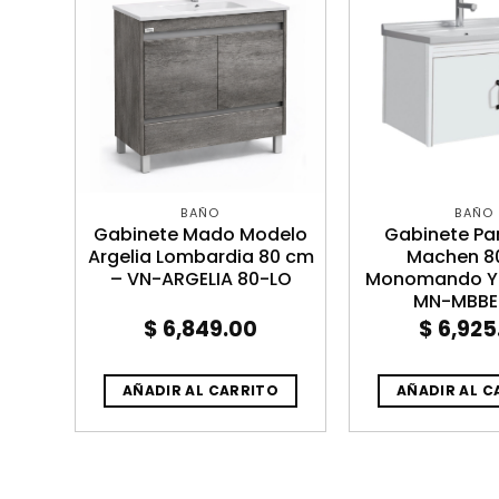
BAÑO
BAÑO
ÑO
Gabinete Mado Modelo
Gabinete Pa
Argelia Lombardia 80 cm
Machen 8
– VN-ARGELIA 80-LO
Monomando Y 
MN-MBB
$
6,849.00
$
6,925
O
AÑADIR AL CARRITO
AÑADIR AL C