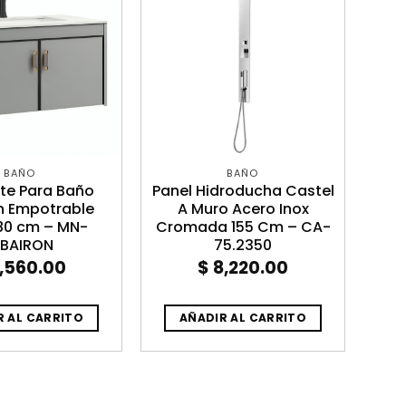
BAÑO
BAÑO
te Para Baño
Panel Hidroducha Castel
 Empotrable
A Muro Acero Inox
 80 cm – MN-
Cromada 155 Cm – CA-
BAIRON
75.2350
,560.00
$
8,220.00
R AL CARRITO
AÑADIR AL CARRITO