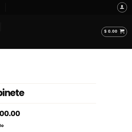
$
0.00
inete
100.00
do