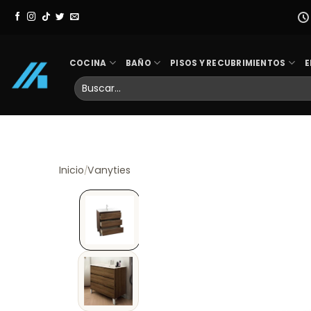
Skip
to
content
COCINA
BAÑO
PISOS Y RECUBRIMIENTOS
E
Buscar
por:
Inicio
Vanyties
/