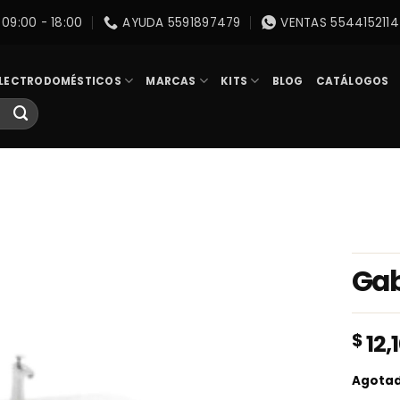
09:00 - 18:00
AYUDA 5591897479
VENTAS 5544152114
LECTRODOMÉSTICOS
MARCAS
KITS
BLOG
CATÁLOGOS
Gab
$
12,
Agota