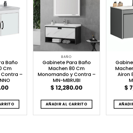
BAÑO
ra Baño
Gabinete Para Baño
Gabine
0 Cm
Machen 80 Cm
Machen
Contra –
Monomando y Contra –
Airon
ENNO
MN-MBRUBI
M
.00
$
12,280.00
$
7
ARRITO
AÑADIR AL CARRITO
AÑADI