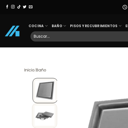
Skip
to
content
COCINA
BAÑO
PISOS Y RECUBRIMIENTOS
E
Buscar
por:
Inicio
Baño
/