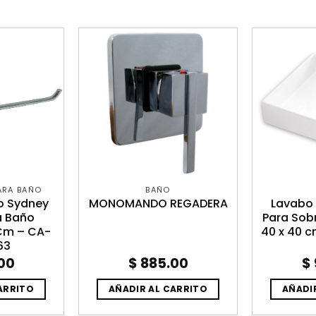
ARA BAÑO
BAÑO
o Sydney
MONOMANDO REGADERA
Lavabo 
a Baño
Para Sob
Cm – CA-
40 x 40 
63
00
$
885.00
$
ARRITO
AÑADIR AL CARRITO
AÑADI