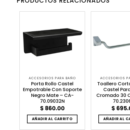
PRODUCTOS RELACIONADOS
ACCESORIOS PARA BAÑO
ACCESORIOS P
o
Porta Rollo Castel
Toallero Cort
era
Empotrable Con Soporte
Castel Par
-
Negro Mate – CA-
Cromado 30 
70.09032N
70.230
$
860.00
$
695.
O
AÑADIR AL CARRITO
AÑADIR AL C