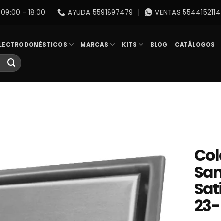
09:00 - 18:00
AYUDA 5591897479
VENTAS 5544152114
LECTRODOMÉSTICOS
MARCAS
KITS
BLOG
CATÁLOGOS
Col
San
Sat
23-