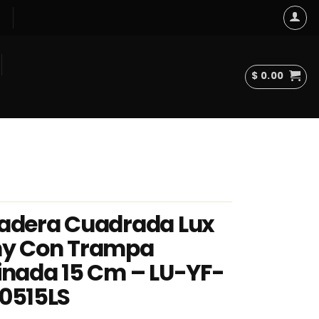
$
0.00
adera Cuadrada Lux
y Con Trampa
inada 15 Cm – LU-YF-
0515LS