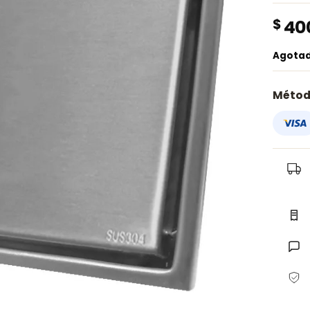
$
40
Agota
Métod