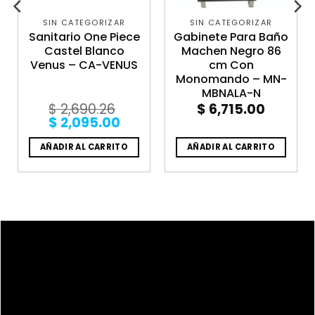
SIN CATEGORIZAR
SIN CATEGORIZAR
Sanitario One Piece
Gabinete Para Baño
Castel Blanco
Machen Negro 86
Venus – CA-VENUS
cm Con
Monomando – MN-
MBNALA-N
$
2,690.26
$
6,715.00
Original
Current
$
2,095.00
price
price
was:
is:
AÑADIR AL CARRITO
AÑADIR AL CARRITO
$ 2,690.26.
$ 2,095.00.