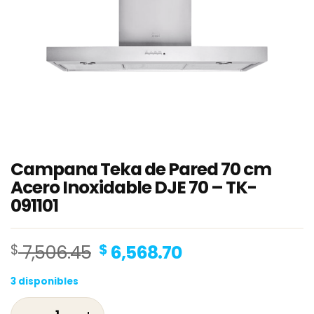
Campana Teka de Pared 70 cm
Acero Inoxidable DJE 70 – TK-
091101
Original
Current
$
7,506.45
$
6,568.70
price
price
3 disponibles
was:
is:
$ 7,506.45.
$ 6,568.70.
Campana Teka de Pared 70 cm Acero Inoxidab