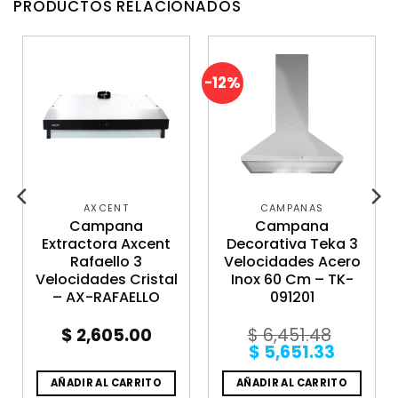
PRODUCTOS RELACIONADOS
-12%
AXCENT
CAMPANAS
Campana
Campana
Extractora Axcent
Decorativa Teka 3
Rafaello 3
Velocidades Acero
Velocidades Cristal
Inox 60 Cm – TK-
– AX-RAFAELLO
091201
$
2,605.00
$
6,451.48
Original
Curren
$
5,651.33
price
price
was:
is:
AÑADIR AL CARRITO
AÑADIR AL CARRITO