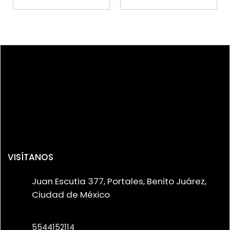
$ 6,451.48.
$ 5,651
VISÍTANOS
Juan Escutia 377, Portales, Benito Juárez,
Ciudad de México
5544152114