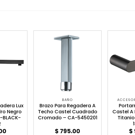
BAÑO
ACCESOR
adera Lux
Brazo Para Regadera A
Portar
ro Negro
Techo Castel Cuadrado
Castel A
M-BLACK-
Cromado – CA-5450201
Titani
R
00
$
795.00
$