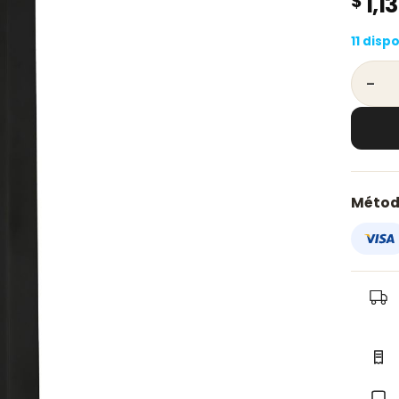
$
1,1
11 disp
Brazo 
Métod