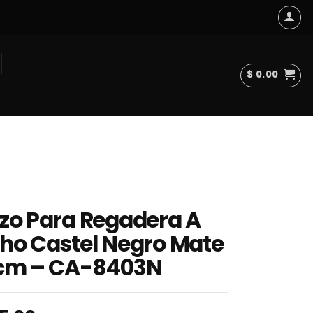
$
0.00
zo Para Regadera A
ho Castel Negro Mate
cm – CA-8403N