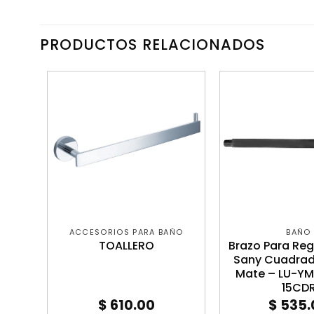
PRODUCTOS RELACIONADOS
ACCESORIOS PARA BAÑO
BAÑO
tel
TOALLERO
Brazo Para Reg
prio
Sany Cuadrad
PRIO
Mate – LU-Y
15CD
$
610.00
$
535.