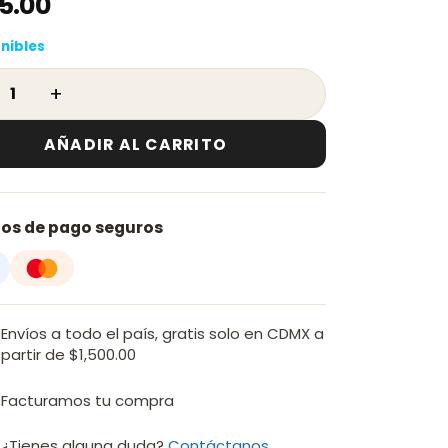
35.00
onibles
Para Regadera A Techo Castel Negro Mate 25 cm - CA-
AÑADIR AL CARRITO
os de pago seguros
Envíos a todo el país, gratis solo en CDMX a
partir de $1,500.00
Facturamos tu compra
¿Tienes alguna duda?
Contáctanos