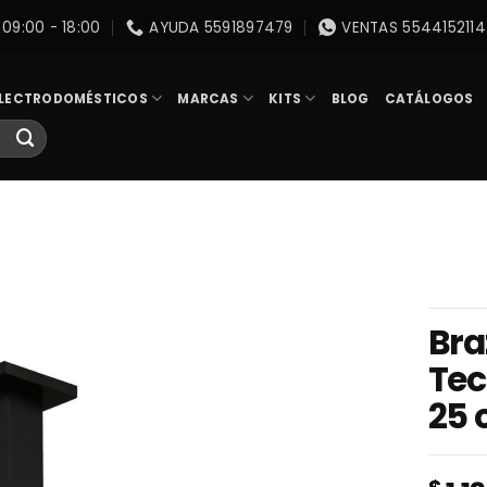
09:00 - 18:00
AYUDA 5591897479
VENTAS 5544152114
LECTRODOMÉSTICOS
MARCAS
KITS
BLOG
CATÁLOGOS
Bra
Tec
25 