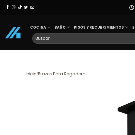
Skip
to
content
COCINA
BAÑO
PISOS Y RECUBRIMIENTOS
E
Buscar
por:
Inicio
Brazos Para Regadera
/