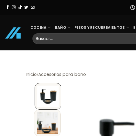
Skip
to
content
COCINA
BAÑO
PISOS Y RECUBRIMIENTOS
E
Buscar
por:
Inicio
Accesorios para baño
/