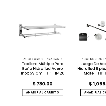
ÑO
ACCESORIOS PARA BAÑO
ACCESORIOS P
ara
Toallero Múltiple Para
Juego De Ac
a
Baño Hidroflud Acero
Hidroflud 6 pi
 CA-
Inox 59 Cm – HF-HI426
Mate – HF-
$
780.00
$
1,055
O
AÑADIR AL CARRITO
AÑADIR AL C