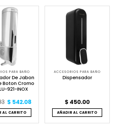
IOS PARA BAÑO
ACCESORIOS PARA BAÑO
ador De Jabon
Dispensador
e Boton Cromo
 LU-921-INOX
Original
Current
83
$
542.08
$
450.00
price
price
was:
is:
R AL CARRITO
AÑADIR AL CARRITO
$ 554.83.
$ 542.08.