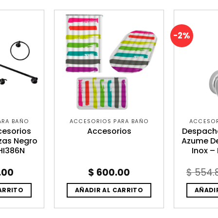
-2%
ARA BAÑO
ACCESORIOS PARA BAÑO
ACCESOR
cesorios
Accesorios
Despach
ezas Negro
Azume D
HI386N
Inox –
.00
$
600.00
$
554.
ARRITO
AÑADIR AL CARRITO
AÑADI