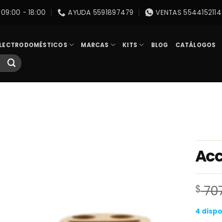
09:00 - 18:00
AYUDA 5591897479
VENTAS 5544152114
LECTRODOMÉSTICOS
MARCAS
KITS
BLOG
CATÁLOGOS
Acc
$
707
4 dispo