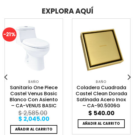
EXPLORA AQUÍ
-21%
BAÑO
BAÑO
Sanitario One Piece
Coladera Cuadrada
Castel Venus Basic
Castel Clean Dorada
Blanco Con Asiento
Satinada Acero Inox
– CA-VENUS BASIC
– CA-90.5006G
$
2,585.00
$
540.00
Original
Current
$
2,045.00
price
price
AÑADIR AL CARRITO
was:
is:
AÑADIR AL CARRITO