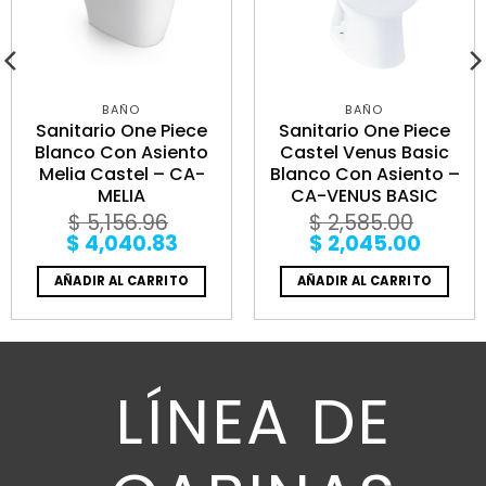
BAÑO
BAÑO
Sanitario One Piece
Sanitario One Piece
Blanco Con Asiento
Castel Venus Basic
Melia Castel – CA-
Blanco Con Asiento –
MELIA
CA-VENUS BASIC
$
5,156.96
$
2,585.00
Original
Current
Original
Curre
$
4,040.83
$
2,045.00
price
price
price
price
was:
is:
was:
is:
AÑADIR AL CARRITO
AÑADIR AL CARRITO
$ 5,156.96.
$ 4,040.83.
$ 2,585.00.
$ 2,04
LÍNEA DE